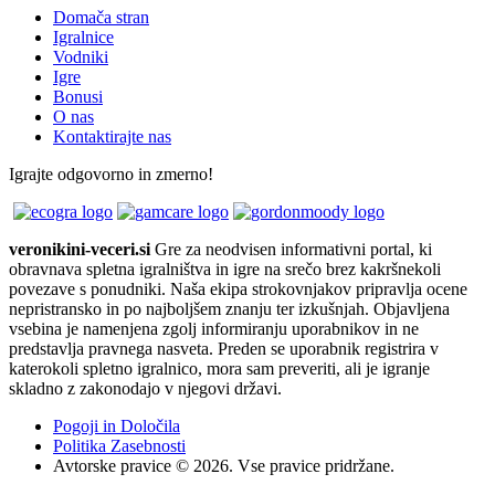
Domača stran
Igralnice
Vodniki
Igre
Bonusi
O nas
Kontaktirajte nas
Igrajte odgovorno in zmerno!
veronikini-veceri.si
Gre za neodvisen informativni portal, ki
obravnava spletna igralništva in igre na srečo brez kakršnekoli
povezave s ponudniki. Naša ekipa strokovnjakov pripravlja ocene
nepristransko in po najboljšem znanju ter izkušnjah. Objavljena
vsebina je namenjena zgolj informiranju uporabnikov in ne
predstavlja pravnega nasveta. Preden se uporabnik registrira v
katerokoli spletno igralnico, mora sam preveriti, ali je igranje
skladno z zakonodajo v njegovi državi.
Pogoji in Določila
Politika Zasebnosti
Avtorske pravice © 2026. Vse pravice pridržane.